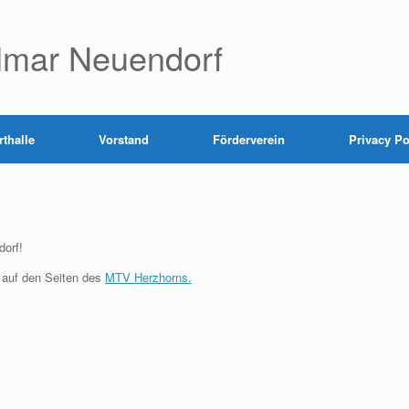
lmar Neuendorf
thalle
Vorstand
Förderverein
Privacy Po
orf!
 auf den Seiten des
MTV Herzhorns.